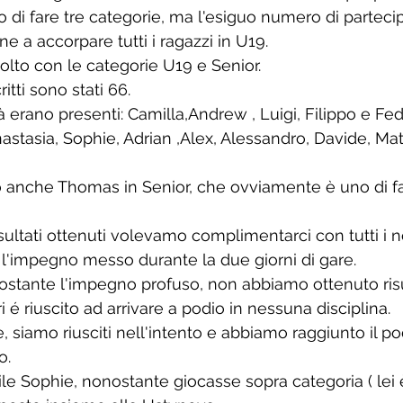
 di fare tre categorie, ma l'esiguo numero di partecip
ne a accorpare tutti i ragazzi in U19.
svolto con le categorie U19 e Senior. 
critti sono stati 66.
à erano presenti: Camilla,Andrew , Luigi, Filippo e Fed
astasia, Sophie, Adrian ,Alex, Alessandro, Davide, Mat
nche Thomas in Senior, che ovviamente è uno di famig
sultati ottenuti volevamo complimentarci con tutti i no
e l'impegno messo durante la due giorni di gare.
nostante l'impegno profuso, non abbiamo ottenuto risult
 é riuscito ad arrivare a podio in nessuna disciplina.
e, siamo riusciti nell'intento e abbiamo raggiunto il pod
o.
e Sophie, nonostante giocasse sopra categoria ( lei è 