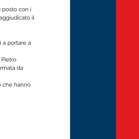
 posto con i 
ggiudicato il 
i a portare a 
Pietro 
ormata da 
ro che hanno 