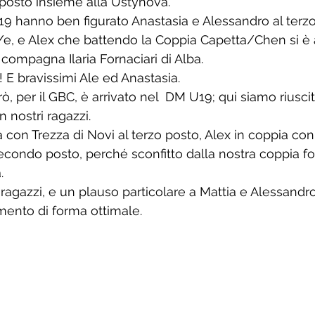
o posto insieme alla Ustynova.
9 hanno ben figurato Anastasia e Alessandro al terzo
/e, e Alex che battendo la Coppia Capetta/Chen si è a
compagna Ilaria Fornaciari di Alba.
 E bravissimi Ale ed Anastasia.
ò, per il GBC, è arrivato nel  DM U19; qui siamo riuscit
 nostri ragazzi. 
con Trezza di Novi al terzo posto, Alex in coppia con 
secondo posto, perché sconfitto dalla nostra coppia f
.
 ragazzi, e un plauso particolare a Mattia e Alessand
nto di forma ottimale.