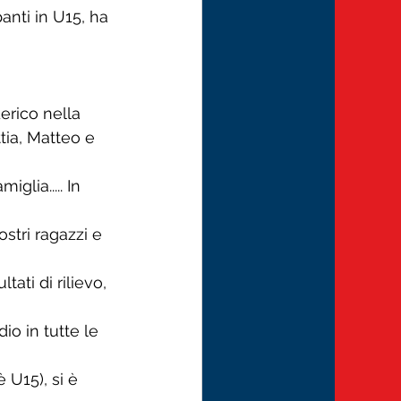
anti in U15, ha 
erico nella 
tia, Matteo e 
lia..... In 
stri ragazzi e 
ati di rilievo, 
io in tutte le 
U15), si è 