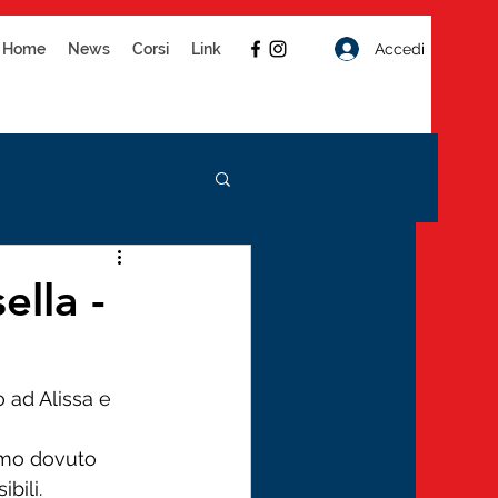
Accedi
Home
News
Corsi
Link
ella -
 ad Alissa e 
amo dovuto 
bili.