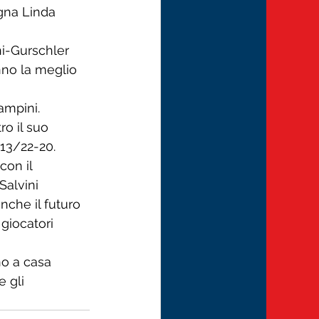
gna Linda 
ni-Gurschler 
nno la meglio 
ampini.
o il suo 
-13/22-20.
on il 
alvini 
nche il futuro 
giocatori 
no a casa 
 gli 