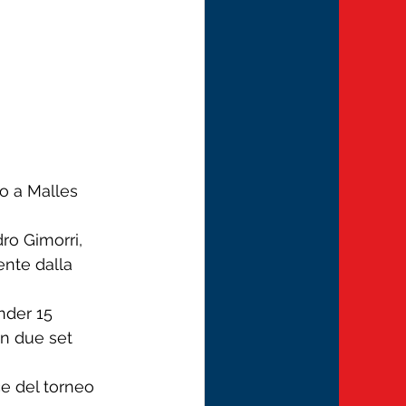
o a Malles 
ro Gimorri, 
nte dalla 
nder 15 
n due set 
ce del torneo 