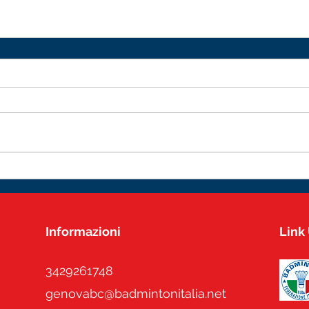
Informazioni
Link 
3429261748
genovabc@badmintonitalia.net