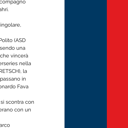
l compagno 
hri.
ingolare, 
olito (ASD 
ssendo una 
 che vincerà 
rseries nella 
RETSCH), la 
rpassano in 
eonardo Fava 
i scontra con 
erano con un 
arco 