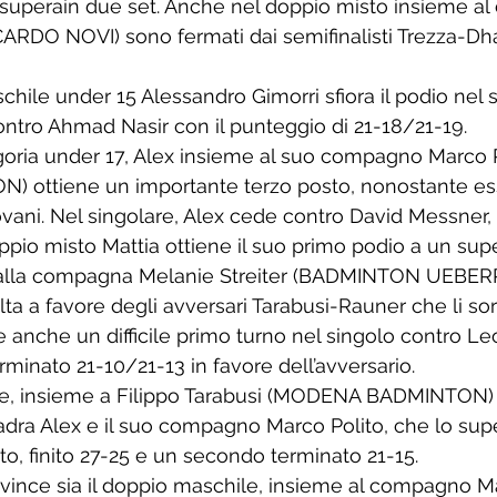
 superain due set. Anche nel doppio misto insieme a
RDO NOVI) sono fermati dai semifinalisti Trezza-Dha
hile under 15 Alessandro Gimorri sfiora il podio nel s
ontro Ahmad Nasir con il punteggio di 21-18/21-19. 
goria under 17, Alex insieme al suo compagno Marco P
 ottiene un importante terzo posto, nonostante e
ovani. Nel singolare, Alex cede contro David Messner,
oppio misto Mattia ottiene il suo primo podio a un supe
e alla compagna Melanie Streiter (BADMINTON UEBER
lta a favore degli avversari Tarabusi-Rauner che li so
e anche un difficile primo turno nel singolo contro L
inato 21-10/21-13 in favore dell’avversario. 
e, insieme a Filippo Tarabusi (MODENA BADMINTON) s
adra Alex e il suo compagno Marco Polito, che lo sup
to, finito 27-25 e un secondo terminato 21-15.
vince sia il doppio maschile, insieme al compagno M