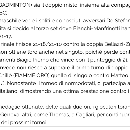
 BADMINTON) sia il doppio misto, insieme alla compa
BC).
maschile vede i soliti e conosciuti avversari De Stefa
ita si decide al terzo set dove Bianchi-Manfrinetti ha
21-17.
finale finisce 21-18/21-10 contro la coppia Bellazzi-Z
n ottiene l’oro anche nel singolo, poichè perde contr
enti Biagio Pierno che vince con il punteggio di 21
nvece non riesce a superare il primo turno di doppio c
hillè (FIAMME ORO) quello di singolo contro Matteo S
). Nonostante il torneo di normodotati, ci partecipa a
taliano, dimostrando una ottima prestazione contro i 
edaglie ottenute, delle quali due ori, i giocatori tora
a Genova, altri, come Thomas, a Cagliari, per continuare
 dei prossimi tornei. 