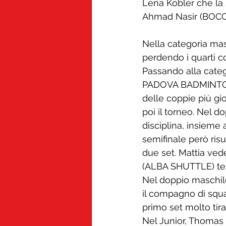
Lena Kobler che la
Ahmad Nasir (BOCCA
Nella categoria masc
perdendo i quarti c
Passando alla cate
PADOVA BADMINTON)
delle coppie più gi
poi il torneo. Nel d
disciplina, insiem
semifinale però risu
due set. Mattia ved
(ALBA SHUTTLE) term
Nel doppio maschil
il compagno di squ
primo set molto tira
Nel Junior, Thomas 