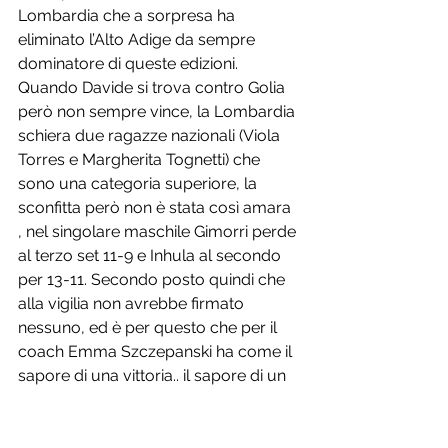
Lombardia che a sorpresa ha 
eliminato l’Alto Adige da sempre 
dominatore di queste edizioni.
Quando Davide si trova contro Golia 
però non sempre vince, la Lombardia 
schiera due ragazze nazionali (Viola 
Torres e Margherita Tognetti) che 
sono una categoria superiore, la 
sconfitta però non è stata così amara 
, nel singolare maschile Gimorri perde 
al terzo set 11-9 e Inhula al secondo 
per 13-11. Secondo posto quindi che 
alla vigilia non avrebbe firmato 
nessuno, ed è per questo che per il 
coach Emma Szczepanski ha come il 
sapore di una vittoria.. il sapore di un 
argento da mordere è da mettere in 
bacheca , un argento che stuzzica a 
riprovarci il prossimo anno ma con 