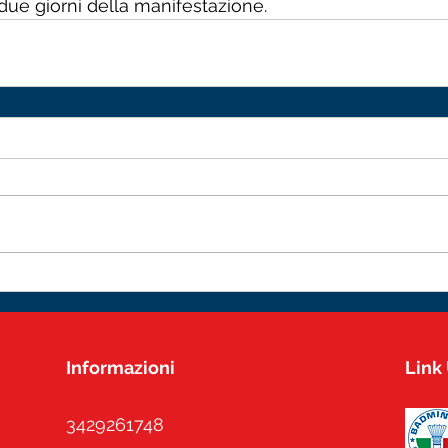
due giorni della manifestazione.
Informazioni
Link 
3429261748