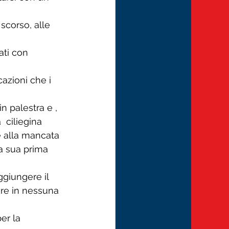
scorso, alle 
ati con 
cazioni che i 
n palestra e , 
  ciliegina 
e alla mancata 
la sua prima 
aggiungere il 
ere in nessuna 
er la 