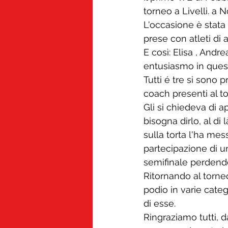
torneo a Livelli. a N
L'occasione è stata 
prese con atleti di a
E così: Elisa , Andre
entusiasmo in quest
Tutti é tre si sono 
coach presenti al t
Gli si chiedeva di a
bisogna dirlo, al di l
sulla torta l'ha me
partecipazione di un
semifinale perden
Ritornando al torneo 
podio in varie cate
di esse.
Ringraziamo tutti, da