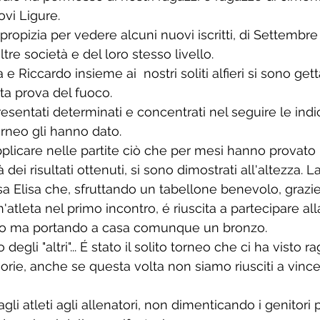
ovi Ligure.
propizia per vedere alcuni nuovi iscritti, di Settembre 
ltre società e del loro stesso livello. 
a e Riccardo insieme ai  nostri soliti alfieri si sono gett
a prova del fuoco.
presentati determinati e concentrati nel seguire le indi
orneo gli hanno dato.
pplicare nelle partite ciò che per mesi hanno provato i
à dei risultati ottenuti, si sono dimostrati all'altezza. La
ssa Elisa che, sfruttando un tabellone benevolo, grazi
'atleta nel primo incontro, é riuscita a partecipare al
do ma portando a casa comunque un bronzo.
degli "altri"... É stato il solito torneo che ci ha visto r
gorie, anche se questa volta non siamo riusciti a vinc
gli atleti agli allenatori, non dimenticando i genitori p