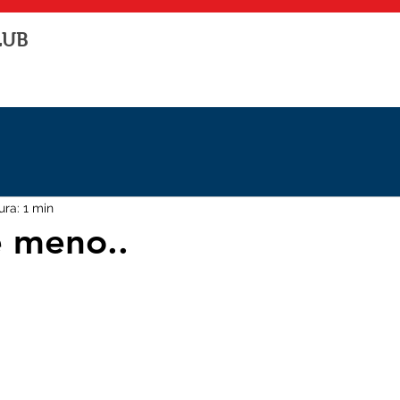
LUB
ura: 1 min
e meno..